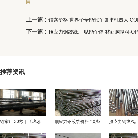
上一篇：
锚索价格 世界个全能冠军咖啡机器人 COF
下一篇：
预应力钢绞线厂 赋能个体 林延腾携AI-
推荐资讯
锚索厂 30秒｜《琅琊
预应力钢绞线价格 “某些
预应力钢绞线厂
榜》《欢乐颂》等热门
行业存在衰退” 美财长呼
成仇！TA：姆
IP海外版长啥样？
吁美联储加速
黎对簿公堂，