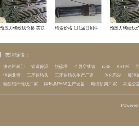
预应力钢绞线价格 美联
锚索价格 111届日剧学
预应力钢绞线价
储不松口，OPEC+不敢
院赏公布 菅田将晖每田
工艺更快制造
动，原油只能在
暖乃获奖
友情链接：
快速堆积门
管道保温
脱硫塔
金属穿线管
齿条
KST板
轻钢龙骨
三牙轮钻头
三牙轮钻头生产厂家
一体化泵站
玻璃
硅酸铝纤维板厂家
隔热条PA66生产设备
电缆桥架厂家
高速公
Powered