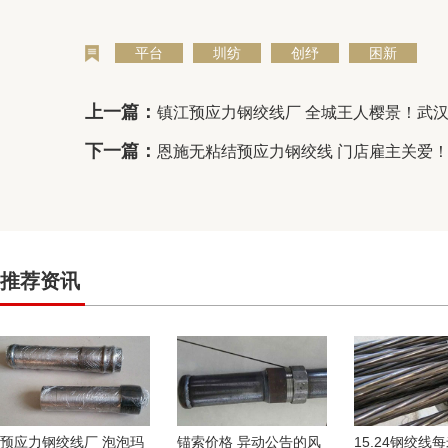
平台
圳纺
创纾
困新
上一篇：
镇江预应力钢绞线厂 全城王人樱景！武汉
下一篇：
恩施无粘结预应力钢绞线 门店雇主关爱
推荐资讯
预应力钢绞线厂 泡泡玛
锚索价格 异动公告的风
15.24钢绞线