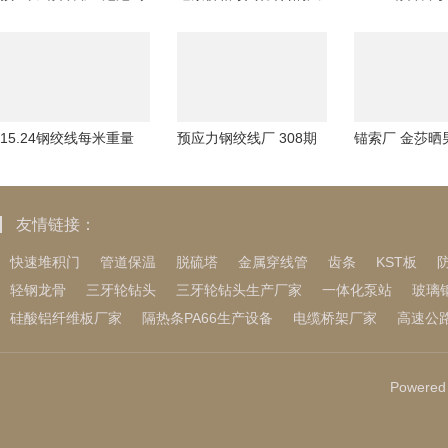
特盘中涨6%报131.60港
险提示不是玩笑
知名百亿量化
元创上市新
营？还涉前董
15.24钢绞线每米重量
预应力钢绞线厂 308期
锚索厂 金莎晒
2025年厦金“小三通”客
老郑排列三预测奖号：
潇求婚视频, 网
运航线发
复式直选关注
版《狙击蝴蝶
友情链接：
快速堆积门
管道保温
脱硫塔
金属穿线管
齿条
KST板
轻钢龙骨
三牙轮钻头
三牙轮钻头生产厂家
一体化泵站
玻璃
硅酸铝纤维板厂家
隔热条PA66生产设备
电缆桥架厂家
高速公
Powered