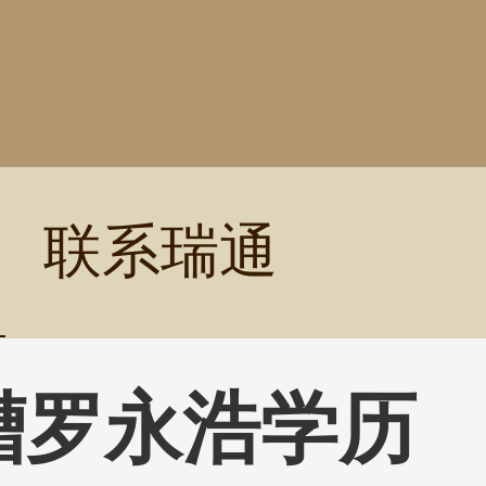
联系瑞通
槽罗永浩学历