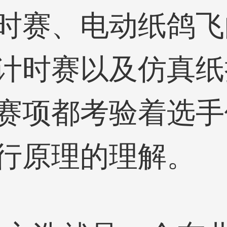
时赛、电动纸鸽飞
计时赛以及仿真纸
赛项都考验着选手
行原理的理解。