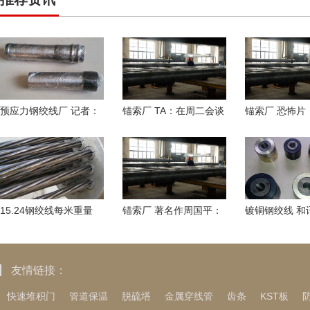
预应力钢绞线厂 记者：
锚索厂 TA：在周二会谈
锚索厂 恐怖片
埃及闯进非洲杯8强，萨
后，索尔斯克亚成为曼
拍前传 聚焦邪
拉赫将无法代表利
联临时主帅热门人
迪斯
15.24钢绞线每米重量
锚索厂 著名作周国平：
镀铜钢绞线 和
科林电气出席粤港澳大
3婚2离，女儿夭亡，他
磊：账户总是
湾区配电网新装
不是好丈夫、好父
亏？用这一招
友情链接：
快速堆积门
管道保温
脱硫塔
金属穿线管
齿条
KST板