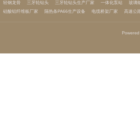
轻钢龙骨
三牙轮钻头
三牙轮钻头生产厂家
一体化泵站
玻璃
硅酸铝纤维板厂家
隔热条PA66生产设备
电缆桥架厂家
高速公
Powered