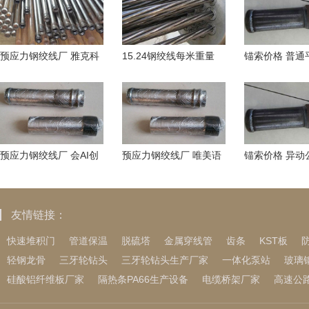
预应力钢绞线厂 雅克科
15.24钢绞线每米重量
锚索价格 普通
技股价涨5.41%，景顺
“全球大模型一股”智谱登
式风格真的不
长城基金旗下1
陆港交所
就稳了, 这样
预应力钢绞线厂 会AI创
预应力钢绞线厂 唯美语
锚索价格 异动
始人、IP商业策略顾问
录清晨 那些触碰心灵的
险提示不是玩
黑墙: 以“人
话
友情链接：
快速堆积门
管道保温
脱硫塔
金属穿线管
齿条
KST板
轻钢龙骨
三牙轮钻头
三牙轮钻头生产厂家
一体化泵站
玻璃
硅酸铝纤维板厂家
隔热条PA66生产设备
电缆桥架厂家
高速公