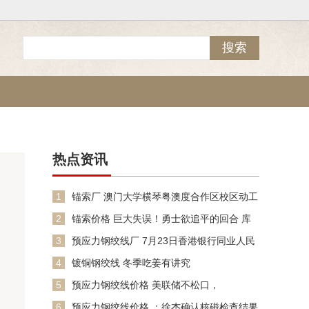
热点资讯
1
锚索厂 澳门大学横琴粤澳度合作区校区动工
2
锚索价格 巨大失误！勇士欲追平的回合 库
里被夹击传球失误！
3
预应力钢绞线厂 7月23日香港银行同业人民
币HIBOR
4
镀铜钢绞线 冬季吃姜有讲究
5
预应力钢绞线价格 美联储不松口，
OPEC+不敢动，原油只能在
6
预应力钢绞线价格 ：徐杰确认核磁检查结果