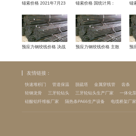
锚索价格 2021年7月23
锚索价格 国统计局：
锚
日人民币NDF远期合约
2025年11月下旬生猪
年
（外三元）价格环
进
预应力钢绞线价格 决战
预应力钢绞线价格 主散
预
卢赛尔——卡塔尔世界
趋势图
会
杯决赛前瞻
东
友情链接：
快速堆积门
管道保温
脱硫塔
金属穿线管
齿条
轻钢龙骨
三牙轮钻头
三牙轮钻头生产厂家
一体化
硅酸铝纤维板厂家
隔热条PA66生产设备
电缆桥架厂