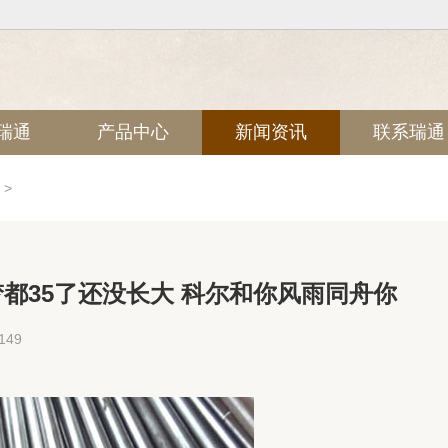
瑞通
产品中心
新闻资讯
联系瑞通
>
都35了还没长大 科尔和你风雨同舟你
49