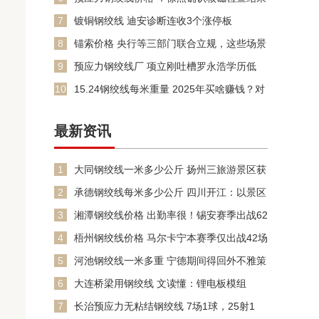
脚踝部位的骨头与韧
7
镀铜钢绞线 迪安诊断连收3个涨停板
8
锚索价格 央行等三部门联合立规，这些场景
须支持现金支付
9
预应力钢绞线厂 项立刚吐槽罗永浩学历低
10
15.24钢绞线每米重量 2025年买啥赚钱？对
比大类资产收
最新资讯
1
大同钢绞线一米多少公斤 扬州三旅游景区获
评3A
2
承德钢绞线每米多少公斤 四川开江：以景区
为“支点”撬动文旅融
3
湘潭钢绞线价格 出勤率很！锡安赛季出战62
场 场均21分5.
4
梧州钢绞线价格 马尔卡宁本赛季仅出战42场
场均26.7分6
5
河池钢绞线一米多重 宁德期间得回外不雅策
画利授权：“用于电子
6
大连桥梁用钢绞线 文读懂：锂电板模组
PACK线到底是什么？
7
长治预应力无粘结钢绞线 7场1球，25射1