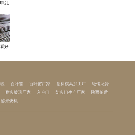
甲21
月25
 看好
！
刺毯
百叶窗
百叶窗厂家
塑料模具加工厂
轻钢龙骨
耐火玻璃厂家
入户门
防火门生产厂家
陕西伯盾
甲醇燃烧机