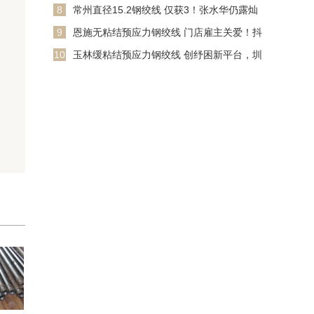
中！姆巴佩你还怪皇
8
常州直径15.2钢绞线 仅获3！张水华仍露灿
烂笑貌 疑遭暗讽
9
恩施无粘结预应力钢绞线 门店雇主关爱！抖
音生计就业发布「到店
10
玉林缓粘结预应力钢绞线 创纾困新平台，圳
房协角转念引理立异