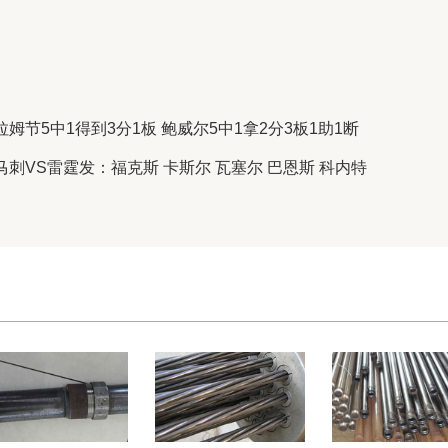
姆节5中1得到3分1板 鲍威尔5中1拿2分3板1助1断
刺VS雷霆发：福克斯 卡斯尔 瓦塞尔 巴恩斯 科内特