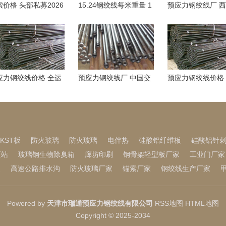
索价格 头部私募2026
15.24钢绞线每米重量 1
预应力钢绞线厂 西
新展望：A股牛市仍在
月8日岱美转债上涨
轮比赛时间：皇马1
程中 但驱
1.18%，转
日04:00
应力钢绞线价格 全运
预应力钢绞线厂 中国交
预应力钢绞线价格
男子1500米自由泳 山
通建设前三季度新签合
中国的芒格，走了
选手张展硕
同额13399.7
KST板
防火玻璃
防火玻璃
电伴热
硅酸铝纤维板
硅酸铝针
泵站
玻璃钢生物除臭箱
廊坊印刷
钢骨架轻型板厂家
工业门厂家
家
高速公路排水沟
防火玻璃厂家
锚索厂家
钢绞线生产厂家
Powered by
天津市瑞通预应力钢绞线有限公司
RSS地图
HTML地图
Copyright © 2025-2034