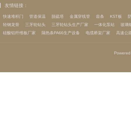
友情链接：
快速堆积门
管道保温
脱硫塔
金属穿线管
齿条
KST板
轻钢龙骨
三牙轮钻头
三牙轮钻头生产厂家
一体化泵站
玻璃
硅酸铝纤维板厂家
隔热条PA66生产设备
电缆桥架厂家
高速公
Powered