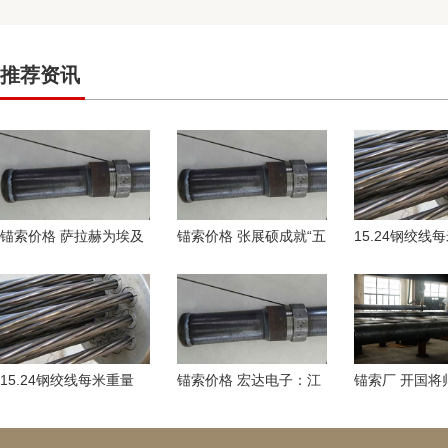
推荐资讯
锚索价格 萨拉赫为埃及
锚索价格 张展硕成就“五
15.24钢绞线
进65球追平德罗巴，位
金王” 汪顺收获全运会
知名百亿量化
列非洲国队历史射
19金
营？还涉前董
15.24钢绞线每米重量
锚索价格 宏达电子：江
锚索厂 开国将
前三季度云南省民营经
苏展芯IPO申请后续进展
唐”选角频现，
济增加值占GD
尚存在不确定
让“特型演员”