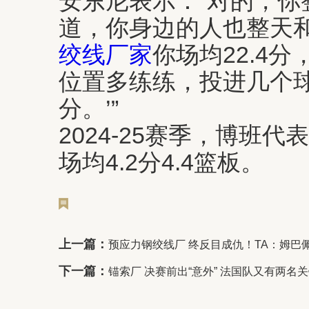
安东尼表示：“对的，你
道，你身边的人也整天和
绞线厂家
你场均22.4
位置多练练，投进几个球
分。’”
2024-25赛季，博班
场均4.2分4.4篮板。
上一篇：
预应力钢绞线厂 终反目成仇！TA：姆巴
下一篇：
锚索厂 决赛前出“意外” 法国队又有两名