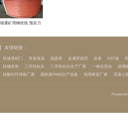
瑞通矿用钢绞线 预应力
钢绞线 无粘结钢绞线 钢
绞线
友情链接：
快速堆积门
管道保温
脱硫塔
金属穿线管
齿条
KST板
轻钢龙骨
三牙轮钻头
三牙轮钻头生产厂家
一体化泵站
玻璃
硅酸铝纤维板厂家
隔热条PA66生产设备
电缆桥架厂家
高速公
Powered