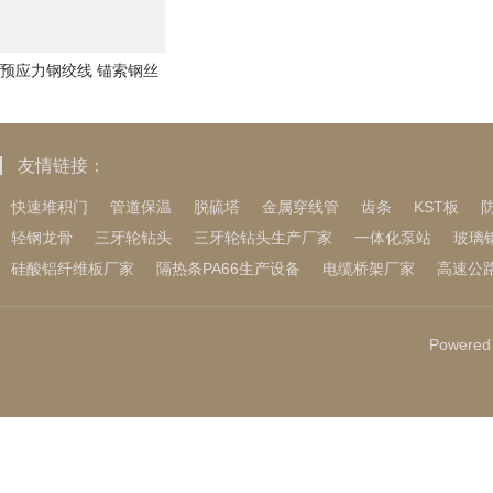
预应力钢绞线 锚索钢丝
线 无粘结缓粘结电力通
信钢丝绳
友情链接：
快速堆积门
管道保温
脱硫塔
金属穿线管
齿条
KST板
轻钢龙骨
三牙轮钻头
三牙轮钻头生产厂家
一体化泵站
玻璃
硅酸铝纤维板厂家
隔热条PA66生产设备
电缆桥架厂家
高速公
Powered