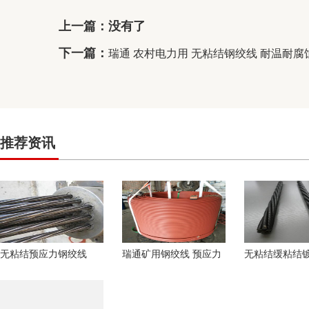
上一篇：没有了
下一篇：
瑞通 农村电力用 无粘结钢绞线 耐温耐腐
推荐资讯
无粘结预应力钢绞线
瑞通矿用钢绞线 预应力
无粘结缓粘结
1*7-15.20-1860用于建
钢绞线 无粘结钢绞线 钢
线连结简单热
筑业 款
绞线
齐全