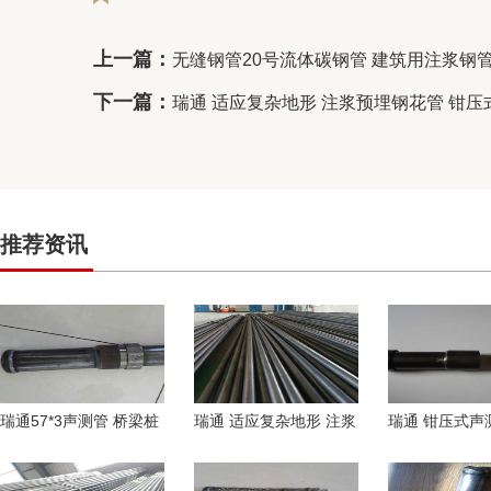
上一篇：
无缝钢管20号流体碳钢管 建筑用注浆钢
下一篇：
瑞通 适应复杂地形 注浆预埋钢花管 钳压式声测
推荐资讯
瑞通57*3声测管 桥梁桩
瑞通 适应复杂地形 注浆
瑞通 钳压式声
基检测钳压式探测管
预埋钢花管 钳压式声测
式套筒式 桥梁
Q235材质强
管 管径42/
波检测可定制 