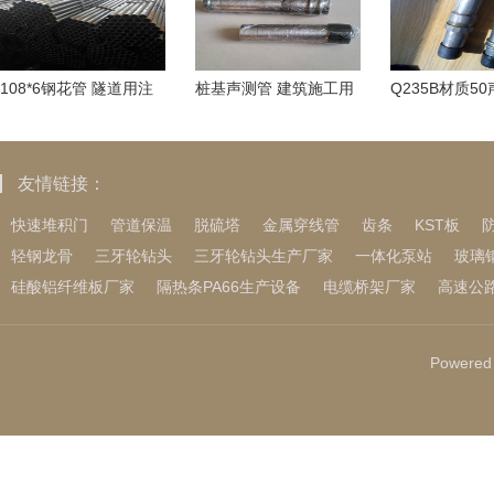
108*6钢花管 隧道用注
桩基声测管 建筑施工用
Q235B材质5
浆管 桩基注浆钢管 钳压
声波检测管50/54/57mm
基检测用钳压
式声测管
瑞通
测管
友情链接：
快速堆积门
管道保温
脱硫塔
金属穿线管
齿条
KST板
轻钢龙骨
三牙轮钻头
三牙轮钻头生产厂家
一体化泵站
玻璃
硅酸铝纤维板厂家
隔热条PA66生产设备
电缆桥架厂家
高速公
Powered