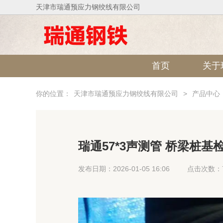
天津市瑞通预应力钢绞线有限公司
首页
关于
你的位置：
天津市瑞通预应力钢绞线有限公司
>
产品中心
瑞通57*3声测管 桥梁桩基
水
发布日期：2026-01-05 16:06
点击次数：