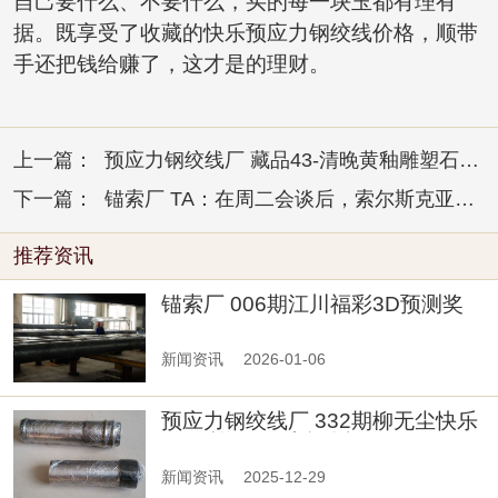
自己要什么、不要什么，买的每一块玉都有理有
据。既享受了收藏的快乐预应力钢绞线价格，顺带
手还把钱给赚了，这才是的理财。
上一篇：
预应力钢绞线厂 藏品43-清晚黄釉雕塑石榴花卉瓶
下一篇：
锚索厂 TA：在周二会谈后，索尔斯克亚成为曼联临时主帅热门人选
推荐资讯
锚索厂 006期江川福彩3D预测奖
号：直选复式和六码组六
新闻资讯
2026-01-06
预应力钢绞线厂 332期柳无尘快乐
8预测奖号：质合分析
新闻资讯
2025-12-29