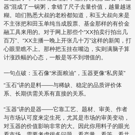
器”混成了一锅粥，拿错了尺子去量价值，越量越迷
糊。咱们熟悉大叔的老粉都知道，和玉大叔向来是
不主张把和田玉单纯当成股票、基金那样的有价金
融工具来用的。对于网上那些个“XX拍卖行拍出几
百万”、“XX主播一晚上开张几十万”这样的新闻，打
心眼里瞧不上。那种把玉挂在嘴边，实则满脑子算
计涨跌幅的心态，一般是等不到增值的。
一句点破：玉石像“米面粮油”，玉器更像“私房菜”
“玉石”讲的是料——与稀缺、稳定的品质评价体
系、长期供需关系有直接的关系。
“玉器”讲的是器——它靠工艺、题材、审美、作者
与市场认可度来定生死，尤其是市场的审美变动，
对玉器的价值影响非常的大。因此你用料子的眼光
看市场，需要考虑很多问题，看产量、看等、看共