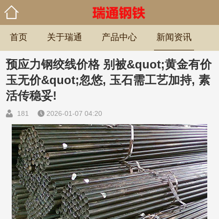
首页
关于瑞通
产品中心
新闻资讯
预应力钢绞线价格 别被&quot;黄金有价
联系瑞通
玉无价&quot;忽悠, 玉石需工艺加持, 素
活传稳妥!
181
2026-01-07 04:20