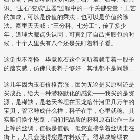
识。“玉石”变成“玉器”过程中的一个关键变量：工艺
的加成，可以是价值的乘法，也可以是价值的除
法。圈里天天喊：“三分料、七分工”，传了多少
年，道理大都点头认同，可真到了自己掏腰包的时
候，十个人里头有八个还是先盯着料子看。
这倒也不奇怪。毕竟原石这个词听着就带着一股子
的踏实感，仿佛只要料子够好，其他都不是问题。
这几年因为玉石价格普涨，因为无论是买原料还是
买成品，给大一种潜移默化的感觉——我买的是资
源，是稀缺，是老天爷埋在玉龙喀什河里几万年的
宝贝，管它雕成什么样，料子在手，心里就稳。其
实咱们换个思路，咱们把品质的籽料原石比作一匹
上等的丝绸，值钱是值钱，但您直接拿着丝绸走在
街上，人只会觉得您是布料贩子。得裁成锦缎衣