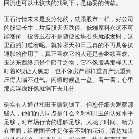
回流也可以比较快的找到下，是稳妥的传款。
玉石行情未来是度分化的，就跟股市一样，好公司
的股票长牛，垃圾股天天跌停。低端原料永远不可
能涨价。投资玉石不是随便捡块石头就能发财，这
里面的门道着呢。就算哪天和田玉真的不再具备抗
通胀的作用了，真正喜欢它的人还是会继续喜欢。
玉这东西终归是个陪伴之物，它不像股票那样天天
盯着K线让人焦虑，也不像房产那样重资产沉重到
压得人喘不过气。闲暇时候盘一盘、看一看，心里
那点浮躁好像就消下去几分。
确实有人通过和田玉赚到钱了。但您仔细去观察那
些人，他们的共同点是什么？对和田玉的认知水平
足够，对市场行情的理解足够。人花了时间、精力
在里面，组建圈子才是你看不到的花销，清楚知道