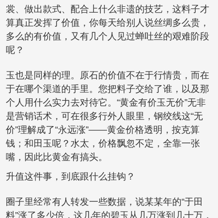
裳、做出款式、配合上什么非遗的技艺，这料子才
算真正发挥了价值，你每天给别人说丝绸多么贵，
多么的有价值，又有几个人见过蝉吐丝的艰难阶段
呢？
玉也是同样的理。原石的价值不在于行情贵，而在
于在哪个渠道的手里。您把料子交给了谁，以及那
个人用什么实力去对待它。“黄金有价玉无价”无非
是营销话术，可在很多行外人眼里，
钢绞线
这“无
价”理解成了“永远涨”——黄金价格透明，按克算
钱；和田玉呢？水太，价格飘忽不定，全靠一张
嘴，因此比黄金有搞头。
升值这件事，到底跟什么挂钩？
圈子里经常有人转发一些数据，说某某年的“于田
料”涨了多少倍，这几年的碧玉从几万涨到几十万，