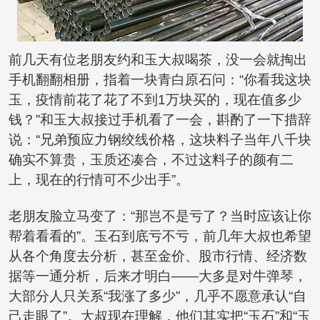
前几天有位老朋友约和玉大叔喝茶，没一会就掏出
手机翻翻相册，指着一块青白原石问：“你看我这块
玉，疫情前花了花了不到1万块买的，现在值多少
钱？”和玉大叔接过手机看了一会，斟酌了一下措辞
说：“兄弟预应力钢绞线价格，这块料子当年八千块
确实不算贵，玉质还凑合，不过这料子的颜有二
上，现在的行情可不少出手”。
老朋友脸立马变了：“那岂不是亏了？当时应该让你
帮着看看的”。玉石到底亏不亏，前几年大叔也希望
从各个角度去分析，甚至金价、股市行情、经济数
据等一通分析，后来才明白——大多是对牛弹琴，
大部分人只关系“我涨了多少”，几乎不愿意承认“自
己走眼了”。大叔现在理解，他们其实把“玉石”和“玉