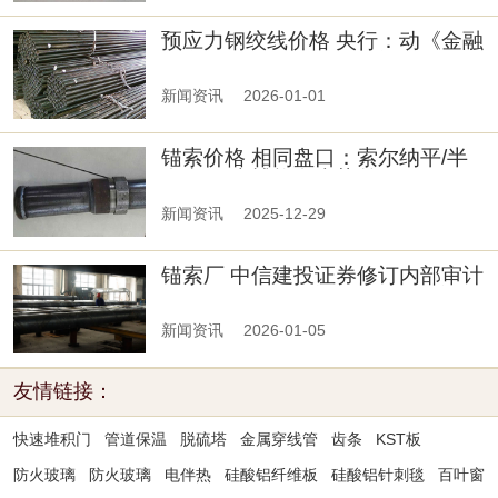
预应力钢绞线价格 央行：动《金融
稳定法》《反洗钱法》立法进程
新闻资讯
2026-01-01
锚索价格 相同盘口：索尔纳平/半
全赢 罗森博格盘走势差
新闻资讯
2025-12-29
锚索厂 中信建投证券修订内部审计
管理办法，强化审计立与全覆盖
新闻资讯
2026-01-05
友情链接：
快速堆积门
管道保温
脱硫塔
金属穿线管
齿条
KST板
防火玻璃
防火玻璃
电伴热
硅酸铝纤维板
硅酸铝针刺毯
百叶窗