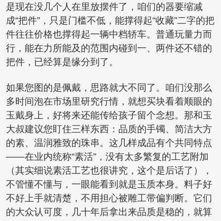
是现在没几个人在里放摆件了，咱们的器要缩减
成“把件”，只是门槛不低，能撑得起“收藏”二字的把
件往往价格也撑得起一辆中档轿车。普通玩量力而
行，能在力所能及的范围内碰到一、两件还不错的
把件，已经算是缘分到了。
如果您图的是佩戴，思路就大不同了。咱们没那么
多时间泡在市场里研究行情，就想买块看着顺眼的
玉戴身上，好将来还能传给孩子留个念想。那和玉
大叔建议您盯住三样东西：品质的手镯、简洁大方
的素、温润雅致的珠串。这几样成品有个共同特点
——在业内统称“素活”，没有太多繁复的工艺附加
（其实细说素活工艺也很讲究，这个是后话了），
不管懂不懂与，一眼能看到就是玉质本身。料子好
不好上手就清楚，不用担心被雕工带偏判断。它们
的大众认可度，几十年后拿出来品质是稳的，就算