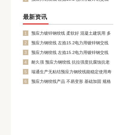
16.8无粘结
最新资讯
1
预应力镀锌钢绞线 柔软好 混凝土建筑用 多
股钢丝绳 瑞通
2
预应力钢绞线 左捻15.2电力用镀锌钢交线
16.8无粘结
3
预应力钢绞线 左捻15.2电力用镀锌钢交线
16.8无粘结
4
耐久强 预应力钢绞线 抗拉强度抗腐蚀抗老
化
5
瑞通生产无粘结预应力钢绞线能稳定使用寿
命长应用范围广
6
预应力钢绞线产品 不易变形 基础加固 规格
齐全 经久耐磨