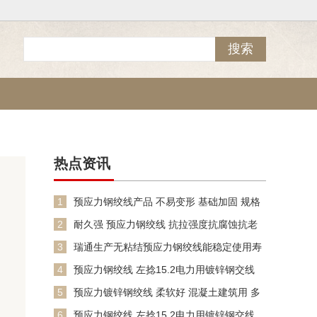
热点资讯
1
预应力钢绞线产品 不易变形 基础加固 规格
齐全 经久耐磨
2
耐久强 预应力钢绞线 抗拉强度抗腐蚀抗老
化
3
瑞通生产无粘结预应力钢绞线能稳定使用寿
命长应用范围广
4
预应力钢绞线 左捻15.2电力用镀锌钢交线
16.8无粘结
5
预应力镀锌钢绞线 柔软好 混凝土建筑用 多
股钢丝绳 瑞通
6
预应力钢绞线 左捻15.2电力用镀锌钢交线