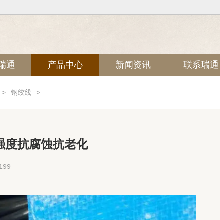
瑞通
产品中心
新闻资讯
联系瑞通
>
钢绞线
>
强度抗腐蚀抗老化
99