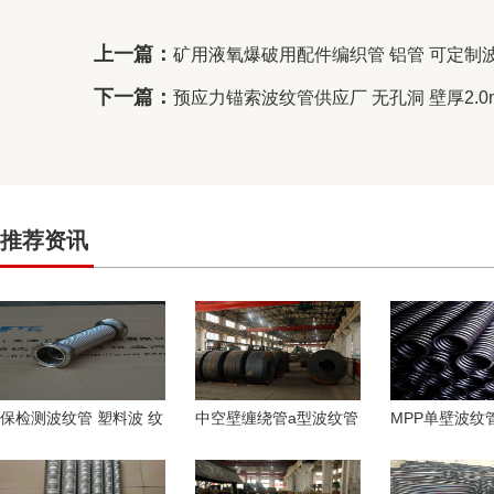
上一篇：
矿用液氧爆破用配件编织管 铝管 可定制
下一篇：
预应力锚索波纹管供应厂 无孔洞 壁厚2.0
推荐资讯
保检测波纹管 塑料波 纹
中空壁缠绕管a型波纹管
MPP单壁波纹
管 黑排污管 瑞通
dn400大口径地埋排污
电力保护管源
聚乙烯井筒管
货波纹管